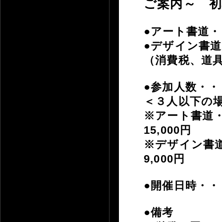
ご案内～ 
●アート書道・
●デザイン書道
（消費税、道
●参加人数・・
＜３人以下の
※アート書道・
15,000円
※デザイン書道
9,000円
●開催日時・・・
●備考