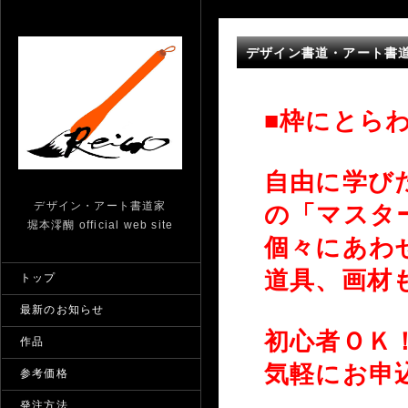
デザイン書道・アート書
■枠にとら
自由に学び
デザイン・アート書道家
の「マスタ
堀本澪醐 official web site
個々にあわ
道具、画材
トップ
最新のお知らせ
初心者ＯＫ
作品
気軽にお申
参考価格
発注方法