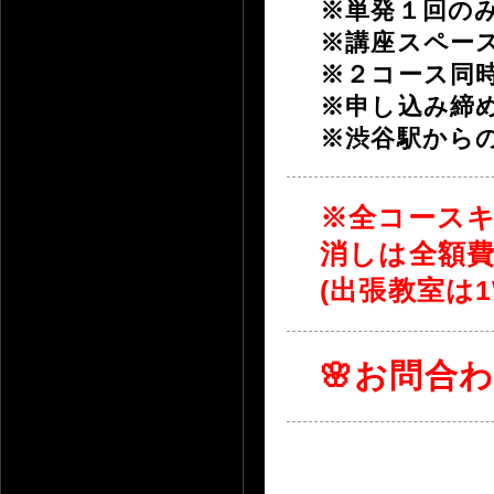
※単発１回の
※講座スペー
※２コース同
※申し込み締
※渋谷駅から
※全コースキ
消しは全額
(出張教室は1
🌸お問合