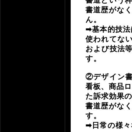
書道という
書道歴がな
ん。
➡基本的技
使われてな
および技法
す。
②デザイン
看板、商品
た訴求効果
書道歴がな
す。
➡日常の様