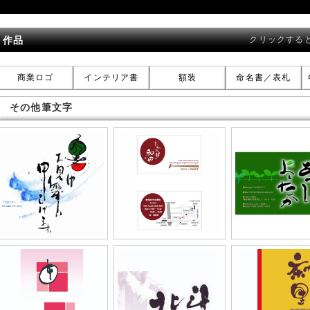
作品
クリックする
商業ロゴ
インテリア書
額装
命名書／表札
その他筆文字